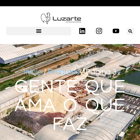
Início
/
Produtos
/ Página 3
GENTE QUE
AMA O QUE
FAZ