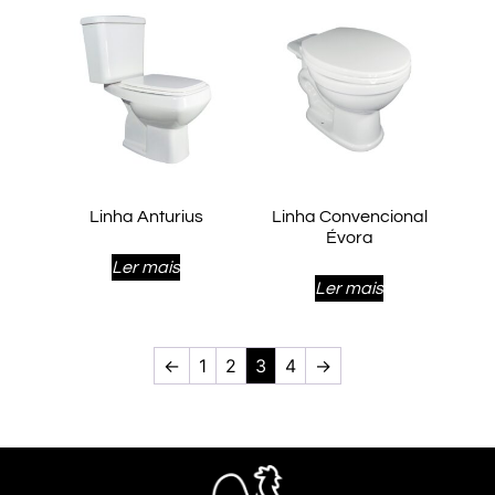
Linha Anturius
Linha Convencional
Évora
Ler mais
Ler mais
←
1
2
3
4
→