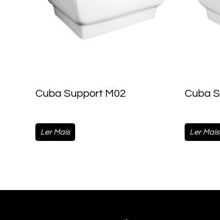
Cuba Support M02
Cuba S
Ler Mais
Ler Mais