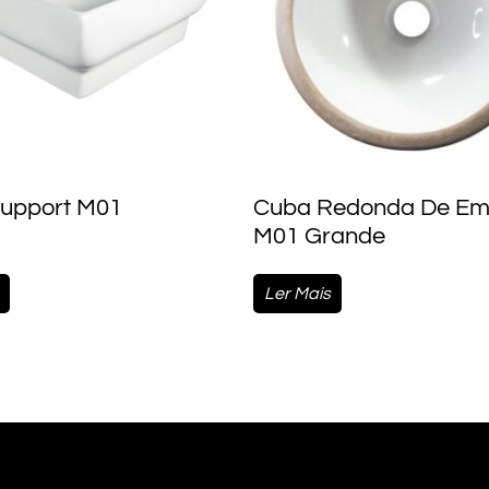
upport M01
Cuba Redonda De Em
M01 Grande
Ler Mais