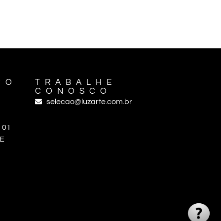
CO
TRABALHE
CONOSCO
selecao@luzarte.com.br
 01
PE