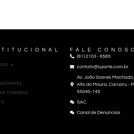
STITUCIONAL
FALE CONOS
(81) 2103 - 6565
TOS
contato@luzarte.com.br
Av. João Soares Machado,
SENTANTES
Alto do Moura, Caruaru - 
55040-145
LHE CONOSCO
SAC
TO
Canal de Denúncias